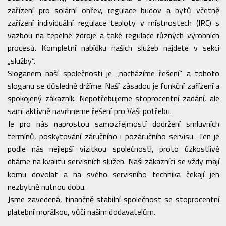
zařízení pro solární ohřev, regulace budov a bytů včetně
zařízení individuální regulace teploty v místnostech (IRC) s
vazbou na tepelné zdroje a také regulace různých výrobních
procesů. Kompletní nabídku našich služeb najdete v sekci
„služby“.
Sloganem naší společnosti je „nacházíme řešení“ a tohoto
sloganu se důsledně držíme. Naší zásadou je funkční zařízení a
spokojený zákazník. Nepotřebujeme stoprocentní zadání, ale
sami aktivně navrhneme řešení pro Vaši potřebu.
Je pro nás naprostou samozřejmostí dodržení smluvních
termínů, poskytování záručního i pozáručního servisu. Ten je
podle nás nejlepší vizitkou společnosti, proto úzkostlivě
dbáme na kvalitu servisních služeb. Naši zákazníci se vždy mají
komu dovolat a na svého servisního technika čekají jen
nezbytně nutnou dobu.
Jsme zavedená, finančně stabilní společnost se stoprocentní
platební morálkou, vůči našim dodavatelům.