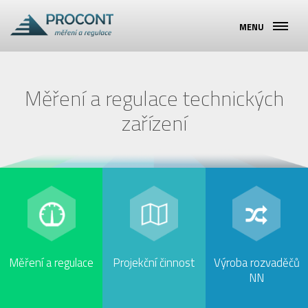
MENU
úvod
služby
Měření a regulace technických
historie
zařízení
reference
objednávka
kontakty
Měření a regulace
Projekční činnost
Výroba rozvaděčů
NN